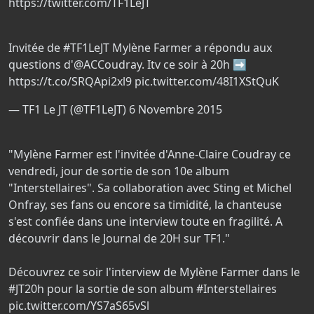
https://twitter.com/TF1LeJT
Invitée de
#TF1LeJT
Mylène Farmer a répondu aux
questions d'
@ACCoudray
. Itv ce soir à 20h ➡
https://t.co/SRQApi2xl9
pic.twitter.com/48I1XStQuK
— TF1 Le JT (@TF1LeJT)
6 Novembre 2015
"Mylène Farmer est l'invitée d'Anne-Claire Coudray ce
vendredi, jour de sortie de son 10e album
"Interstellaires". Sa collaboration avec Sting et Michel
Onfray, ses fans ou encore sa timidité, la chanteuse
s'est confiée dans une interview toute en fragilité. A
découvrir dans le Journal de 20H sur TF1."
Découvrez ce soir l'interview de Mylène Farmer dans le
#JT20h
pour la sortie de son album
#Interstellaires
pic.twitter.com/YS7aS65vSl