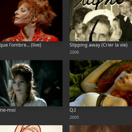
ue l'ombre... (live)
Slipping away (Crier la vie)
2006
ne-moi
Q.I
2005