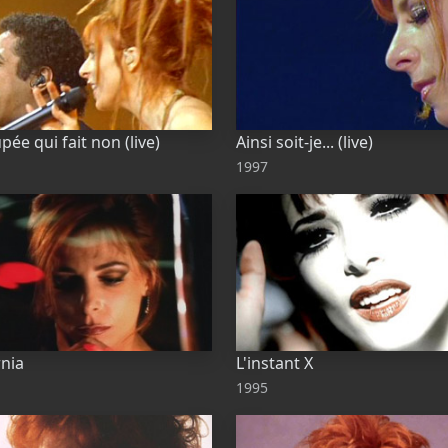
pée qui fait non (live)
Ainsi soit-je... (live)
1997
rnia
L'instant X
1995