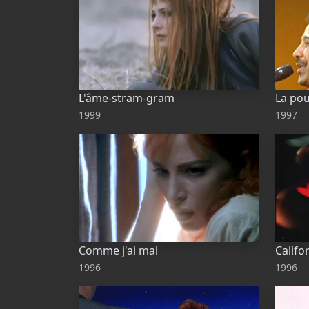
L'âme-stram-gram
La pou
1999
1997
Comme j'ai mal
Califo
1996
1996