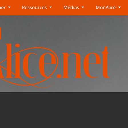
mer
Ressources
Médias
MonAlice