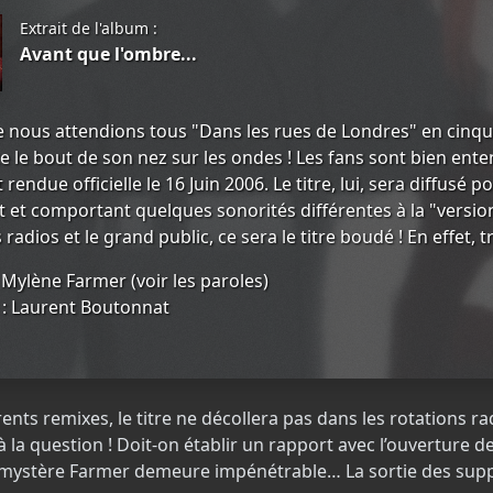
Extrait de l'album :
Avant que l'ombre...
e nous attendions tous "Dans les rues de Londres" en cinqui
e le bout de son nez sur les ondes ! Les fans sont bien ente
t rendue officielle le 16 Juin 2006. Le titre, lui, sera diffusé 
t et comportant quelques sonorités différentes à la "version 
s radios et le grand public, ce sera le titre boudé ! En effe
: Mylène Farmer (
voir les paroles
)
: Laurent Boutonnat
ents remixes, le titre ne décollera pas dans les rotations rad
 à la question ! Doit-on établir un rapport avec l’ouverture
e mystère Farmer demeure impénétrable… La sortie des suppor