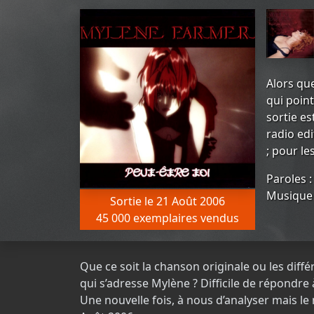
Alors qu
qui point
sortie es
radio edi
; pour le
Paroles 
Musique 
Sortie le 21 Août 2006
45 000 exemplaires vendus
Que ce soit la chanson originale ou les différ
qui s’adresse Mylène ? Difficile de répondre
Une nouvelle fois, à nous d’analyser mais l