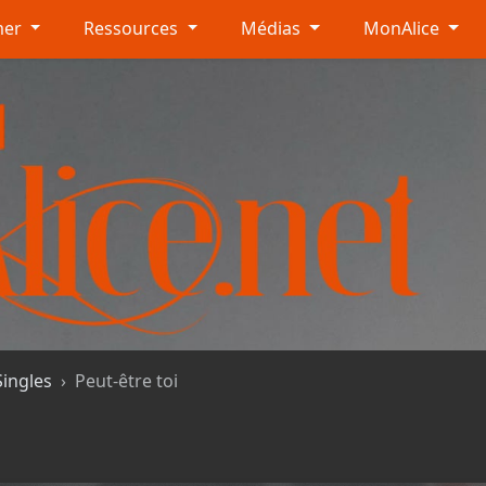
mer
Ressources
Médias
MonAlice
Singles
Peut-être toi