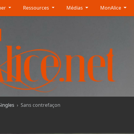
mer
Ressources
Médias
MonAlice
Singles
Sans contrefaçon