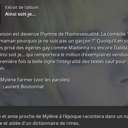
Extrait de l'album :
Ainsi soit-je...
anson est devenue l’hymne de l’homosexualité. La comédie
 maman pourquoi je ne suis pas un garçon ?" Quoiqu’il en s
ès prisé des égéries gay comme Madonna ou encore Dalida. C’e
insi soit je… qui remportera le million d’exemplaires vendus
remière fois la belle signe l’intégralité des textes sauf pou
on.
: Mylène Farmer (
voir les paroles
)
: Laurent Boutonnat
aphe et amie proche de Mylène à l'époque racontera dans u
e et aidée d'un dictionnaire de rimes.