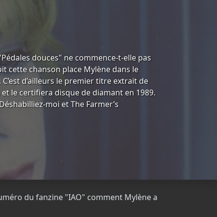
 "Pédales douces" ne commence-t-elle pas
oit cette chanson place Mylène dans le
st d’ailleurs le premier titre extrait de
 et le certifiera disque de diamant en 1989.
r Déshabilliez-moi et The Farmer’s
n numéro du fanzine "IAO" comment Mylène a