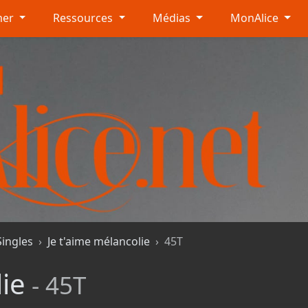
mer
Ressources
Médias
MonAlice
Singles
Je t'aime mélancolie
45T
ie
- 45T