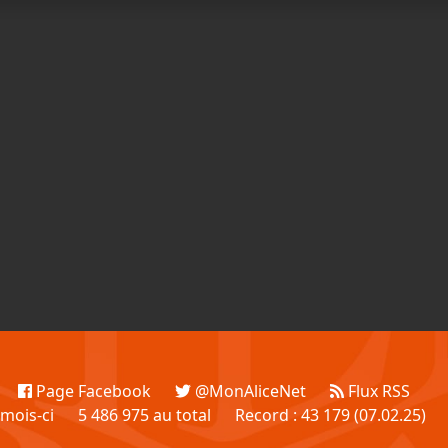
Page Facebook
@MonAliceNet
Flux RSS
 mois-ci
5 486 975 au total
Record : 43 179 (07.02.25)