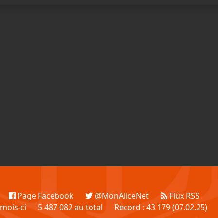
Page Facebook
@MonAliceNet
Flux RSS
 mois-ci
5 487 082 au total
Record : 43 179 (07.02.25)