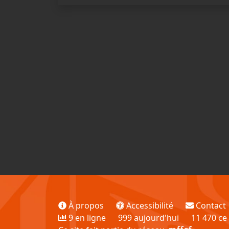
À propos
Accessibilité
Contact
9 en ligne
999 aujourd'hui
11 470 ce