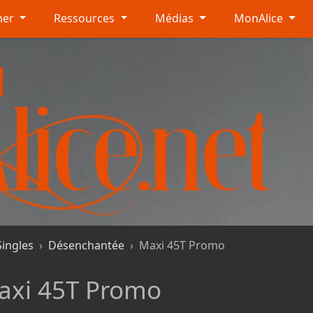
mer
Ressources
Médias
MonAlice
Singles
Désenchantée
Maxi 45T Promo
axi 45T Promo