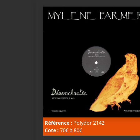
Référence :
Polydor 2142
Cote :
70€ à 80€